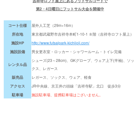
吉祥寺ロフト屋上にあるフットサルコートで
第2・4日曜日にフットサル大会を開催中
コート仕様
屋外人工芝（29m×16m）
所在地
東京都武蔵野市吉祥寺本町1-10-1 ８階（吉祥寺ロフト屋上）
施設HP
http://www.futsalpark-kichijoji.com/
施設設備
男女更衣室・ロッカー・シャワールーム・トイレ完備
シューズ(23～28cm)、GKグローブ、ウェア上下(半袖)、ソッ
レンタル品
クス、レガース
販売品
レガース、ソックス、ウェア、軽食
アクセス
JR中央線、京王井の頭線「吉祥寺駅」北口 徒歩3分
駐車場
施設駐車場、提携駐車場はございません。