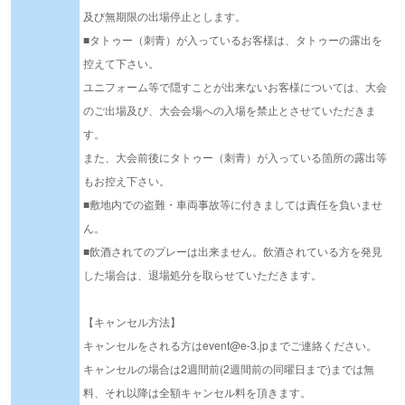
及び無期限の出場停止とします。
■タトゥー（刺青）が入っているお客様は、タトゥーの露出を
控えて下さい。
ユニフォーム等で隠すことが出来ないお客様については、大会
のご出場及び、大会会場への入場を禁止とさせていただきま
す。
また、大会前後にタトゥー（刺青）が入っている箇所の露出等
もお控え下さい。
■敷地内での盗難・車両事故等に付きましては責任を負いませ
ん。
■飲酒されてのプレーは出来ません。飲酒されている方を発見
した場合は、退場処分を取らせていただきます。
【キャンセル方法】
キャンセルをされる方はevent@e-3.jpまでご連絡ください。
キャンセルの場合は2週間前(2週間前の同曜日まで)までは無
料、それ以降は全額キャンセル料を頂きます。