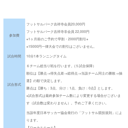
フットサルパーク吉祥寺会員20,000円
フットサルパーク吉祥寺非会員 22,000円
参加費
※1ヶ月前のご予約で早割・2000円割引※
※15000円一律大会での割引はございません。
試合時間
10分1本ランニングタイム
６チーム総当り戦を行います。(５試合保障）
順位は【勝点→得失点差→総得点→当該チーム同士の勝敗→抽
選】の順で決定します。
試合形式
勝点は【勝ち：3点、分け：1点、負け：0点】とします。
※試合形式は最終参加チーム数により変更する場合がございま
す（試合数は変わりません）。予めご了承ください。
当該年度日本サッカー協会発行の「フットサル競技規則」によ
ります。
【ローカルルール】