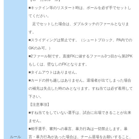
■キックイン等のリスタート時は、ボールを必ず手でセットし
てください。
足でセットした場合は、ダブルタッチのファールとなりま
す。
■スライディングは禁止です。（シュートブロック、PA内での
GKのみ可。）
■2ファール制です。直接FKに値するファール3つ目から第2PK
もしくは、壁なしのFKとなります。
■タイムアウトはありません。
■カードの持ち越しはありません。退場者が出てしまった場合
の補充は失点した時のみとなります。すね当ては必ず着用して
下さい。
【注意事項】
■すね当てをしていない選手は、試合に出場できることが出来
ません。
■相手選手、審判への暴言、暴力行為は一切禁止します。暴
ルール
言・暴力行為があった場合は、チーム退場をお願いすること、